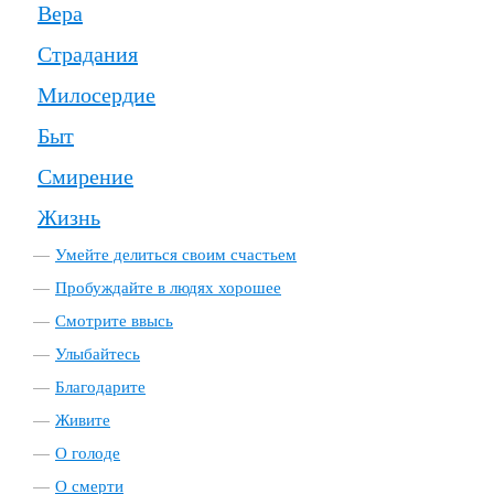
Вера
Страдания
Милосердие
Быт
Смирение
Жизнь
Умейте делиться своим счастьем
Пробуждайте в людях хорошее
Смотрите ввысь
Улыбайтесь
Благодарите
Живите
О голоде
О смерти