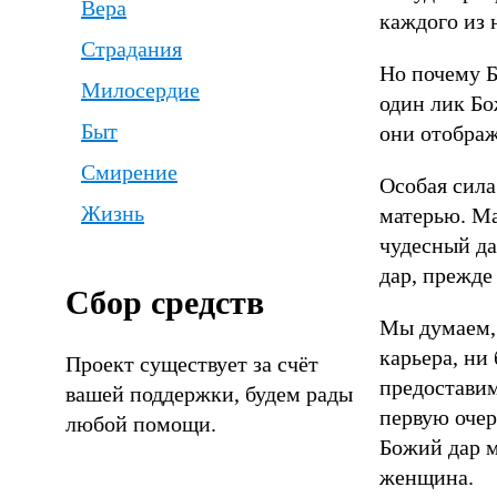
Вера
каждого из 
Страдания
Но почему Б
Милосердие
один лик Бо
Быт
они отображ
Смирение
Особая сила
Жизнь
матерью. Ма
чудесный да
дар, прежде
Сбор средств
Мы думаем, 
карьера, ни
Проект существует за счёт
предоставим
вашей поддержки, будем рады
первую очер
любой помощи.
Божий дар м
женщина.