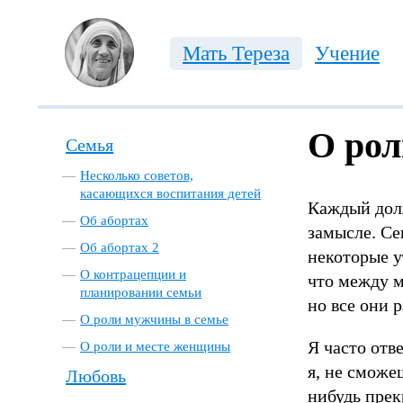
Мать Тереза
Учение
О рол
Семья
Несколько советов,
касающихся воспитания детей
Каждый дол
Об абортах
замысле. Се
Об абортах 2
некоторые у
О контрацепции и
что между м
планировании семьи
но все они 
О роли мужчины в семье
Я часто отв
О роли и месте женщины
я, не сможе
Любовь
нибудь прек