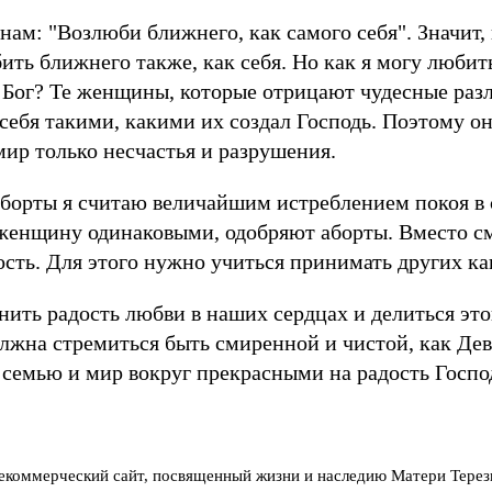
 нам: "Возлюби ближнего, как самого себя". Значит,
ить ближнего также, как себя. Но как я могу любить
я Бог? Те женщины, которые отрицают чудесные ра
ебя такими, какими их создал Господь. Поэтому о
мир только несчастья и разрушения.
борты я считаю величайшим истреблением покоя в с
женщину одинаковыми, одобряют аборты. Вместо см
ость. Для этого нужно учиться принимать других как
нить радость любви в наших сердцах и делиться это
жна стремиться быть смиренной и чистой, как Дев
 семью и мир вокруг прекрасными на радость Госпо
екоммерческий сайт, посвященный жизни и наследию Матери Терез