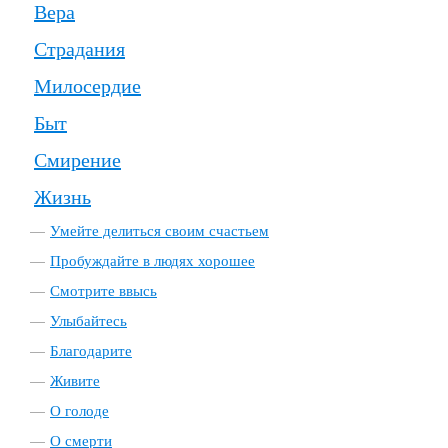
Вера
Страдания
Милосердие
Быт
Смирение
Жизнь
Умейте делиться своим счастьем
Пробуждайте в людях хорошее
Смотрите ввысь
Улыбайтесь
Благодарите
Живите
О голоде
О смерти