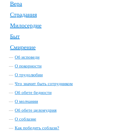
Вера
Страдания
Милосердие
Быт
Смирение
Об исповеди
О покорности
О трудолюбии
Что значит быть сотрудником
Об обете бедности
О молчании
Об обете целомудрия
О соблазне
Как победить соблазн?