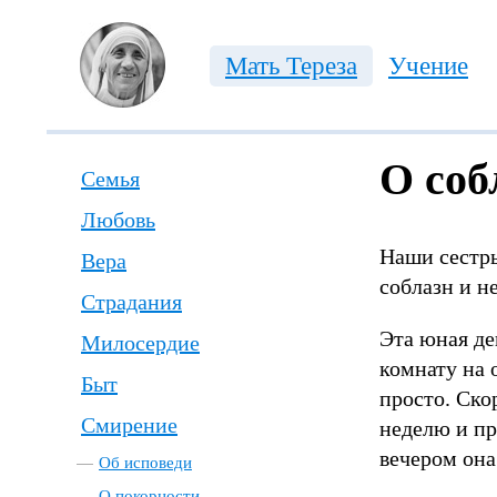
Мать Тереза
Учение
О соб
Семья
Любовь
Наши сестры
Вера
соблазн и не
Страдания
Эта юная де
Милосердие
комнату на 
Быт
просто. Ско
Смирение
неделю и пр
вечером она
Об исповеди
О покорности