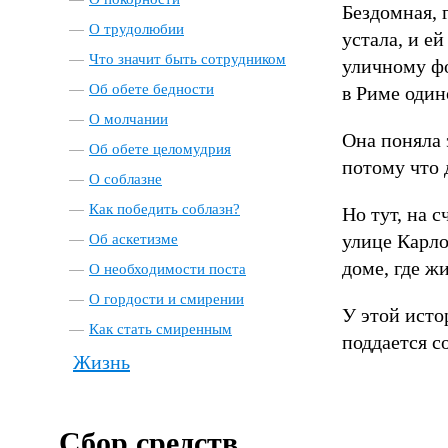
Бездомная, 
О трудолюбии
устала, и е
Что значит быть сотрудником
уличному фо
Об обете бедности
в Риме один
О молчании
Она поняла 
Об обете целомудрия
потому что 
О соблазне
Как победить соблазн?
Но тут, на 
улице Карло
Об аскетизме
доме, где жи
О необходимости поста
О гордости и смирении
У этой исто
Как стать смиренным
поддается с
Жизнь
Сбор средств