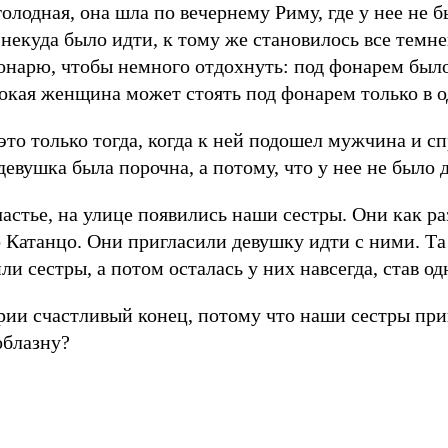
голодная, она шла по вечернему Риму, где у нее не б
й некуда было идти, к тому же становилось все тем
нарю, чтобы немного отдохнуть: под фонарем было с
окая женщина может стоять под фонарем только в од
это только тогда, когда к ней подошел мужчина и сп
девушка была порочна, а потому, что у нее не было 
счастье, на улице появились наши сестры. Они как р
 Катанцо. Они пригласили девушку идти с ними. Та 
ли сестры, а потом осталась у них навсегда, став од
рии счастливый конец, потому что наши сестры пр
облазну?