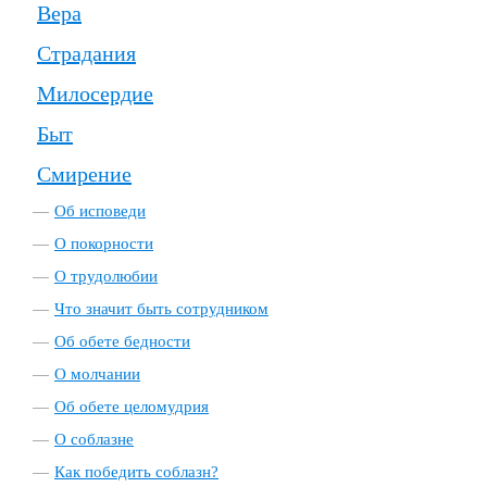
Вера
Страдания
Милосердие
Быт
Смирение
Об исповеди
О покорности
О трудолюбии
Что значит быть сотрудником
Об обете бедности
О молчании
Об обете целомудрия
О соблазне
Как победить соблазн?